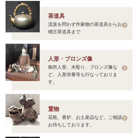
茶道具
流派を問わず作家物の茶道具からお
稽古茶道具まで
人形・ブロンズ像
御所人形、木彫り、ブロンズ像な
ど。人形供養等も行なっておりま
す。
置物
花瓶、香炉、お土産品など。ご相談
お待ちしております。