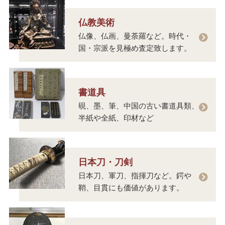
仏教美術
仏像、仏画、曼荼羅など。時代・
国・宗派を見極め査定致します。
書道具
硯、墨、筆、中国の古い書道具類、
半紙や全紙、印材など
日本刀・刀剣
日本刀、軍刀、指揮刀など。鍔や
鞘、目貫にも価値があります。