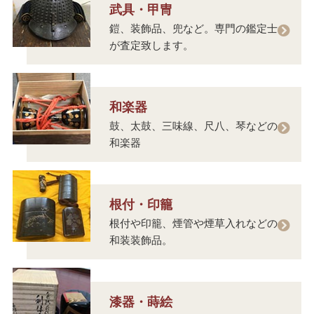
武具・甲冑
鎧、装飾品、兜など。専門の鑑定士
が査定致します。
和楽器
鼓、太鼓、三味線、尺八、琴などの
和楽器
根付・印籠
根付や印籠、煙管や煙草入れなどの
和装装飾品。
漆器・蒔絵