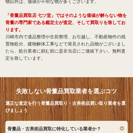
物以外は、価値が不明な物が多くございます。
「骨董品買取店 七ツ堂」ではそのような価値が解らない物を
骨董の専門家である鑑定士が査定、そして買取りを致してお
ります。
川崎市内で遺品整理や生前整理、お引越し、不動産物件の残
置物処分、建物解体工事などで発見された品物がございまし
たら、処分業者に頼む前に是非当店にご連絡下さい。無料査
定を致しています。
失敗しない骨董品買取業者を選ぶコツ
適正な査定を行う骨董品買取り・古美術品買い取り業者を選
びましょう
骨董品・古美術品買取に特化している業者か？