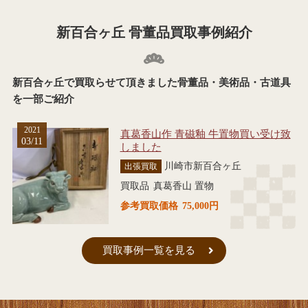
新百合ヶ丘 骨董品買取事例紹介
新百合ヶ丘で買取らせて頂きました骨董品・美術品・古道具
を一部ご紹介
2021
真葛香山作 青磁釉 牛置物買い受け致
03/11
しました
川崎市新百合ヶ丘
出張買取
買取品
真葛香山 置物
参考買取価格
75,000円
買取事例一覧を見る