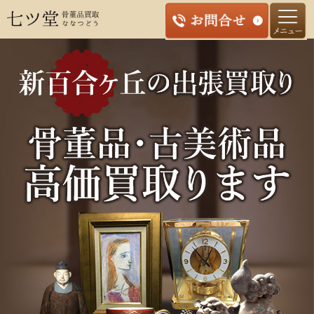
コ
ン
テ
ン
ツ
へ
ス
キ
ッ
プ