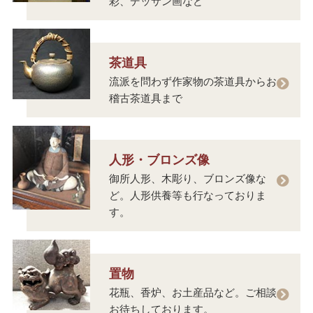
彩、デッサン画など
茶道具
流派を問わず作家物の茶道具からお
稽古茶道具まで
人形・ブロンズ像
御所人形、木彫り、ブロンズ像な
ど。人形供養等も行なっておりま
す。
置物
花瓶、香炉、お土産品など。ご相談
お待ちしております。