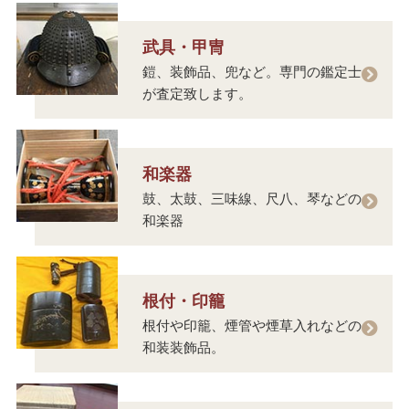
武具・甲冑
鎧、装飾品、兜など。専門の鑑定士
が査定致します。
和楽器
鼓、太鼓、三味線、尺八、琴などの
和楽器
根付・印籠
根付や印籠、煙管や煙草入れなどの
和装装飾品。