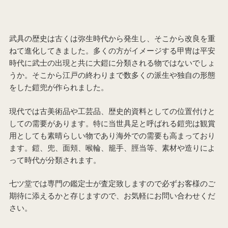
武具の歴史は古くは弥生時代から発生し、そこから改良を重
ねて進化してきました。多くの方がイメージする甲冑は平安
時代に武士の出現と共に大鎧に分類される物ではないでしょ
うか。そこから江戸の終わりまで数多くの派生や独自の形態
をした鎧兜が作られました。
現代では古美術品や工芸品、歴史的資料としての位置付けと
しての需要があります。特に当世具足と呼ばれる鎧兜は観賞
用としても素晴らしい物であり海外での需要も高まっており
ます。鎧、兜、面頬、喉輪、籠手、脛当等、素材や造りによ
って時代が分類されます。
七ツ堂では専門の鑑定士が査定致しますので必ずお客様のご
期待に添えるかと存じますので、お気軽にお問い合わせくだ
さい。