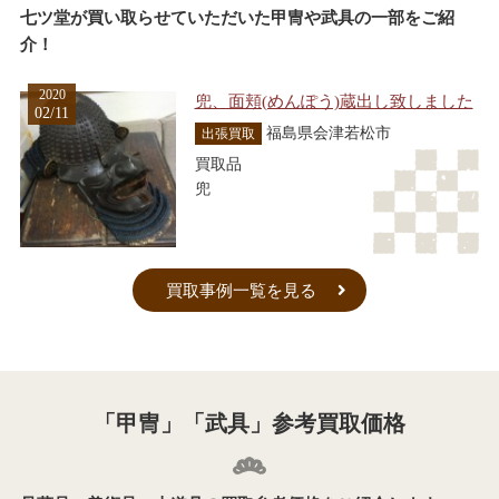
七ツ堂が買い取らせていただいた甲冑や武具の一部をご紹
介！
2020
兜、面頬(めんぽう)蔵出し致しました
02/11
福島県会津若松市
出張買取
買取品
兜
買取事例一覧を見る
「甲冑」「武具」参考買取価格