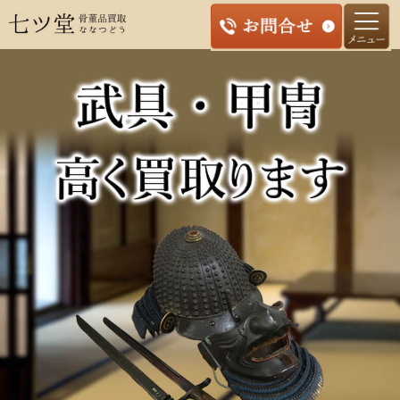
コ
ン
テ
ン
ツ
へ
ス
キ
ッ
プ