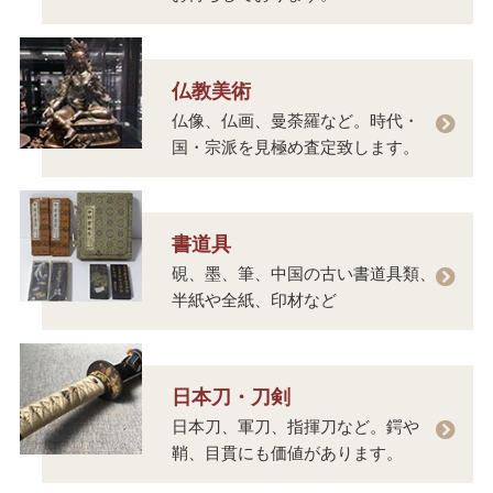
仏教美術
仏像、仏画、曼荼羅など。時代・
国・宗派を見極め査定致します。
書道具
硯、墨、筆、中国の古い書道具類、
半紙や全紙、印材など
日本刀・刀剣
日本刀、軍刀、指揮刀など。鍔や
鞘、目貫にも価値があります。