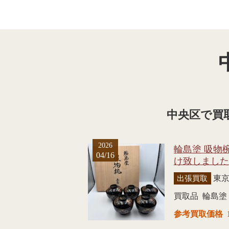
中央区で買
2026
輪島塗 吸物
04/16
け致しました
東
出張買取
買取品
輪島塗
参考買取価格