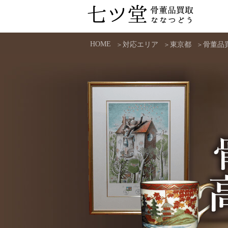
コ
ン
七ツ堂
テ
HOME
対応エリア
東京都
骨董品
ン
ツ
へ
ス
キ
ッ
プ