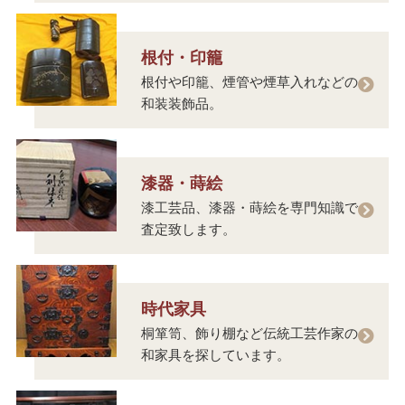
根付・印籠
根付や印籠、煙管や煙草入れなどの
和装装飾品。
漆器・蒔絵
漆工芸品、漆器・蒔絵を専門知識で
査定致します。
時代家具
桐箪笥、飾り棚など伝統工芸作家の
和家具を探しています。