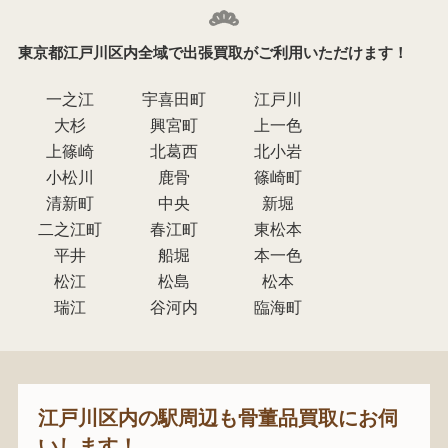
東京都江戸川区内全域で出張買取がご利用いただけます！
一之江
宇喜田町
江戸川
大杉
興宮町
上一色
上篠崎
北葛西
北小岩
小松川
鹿骨
篠崎町
清新町
中央
新堀
二之江町
春江町
東松本
平井
船堀
本一色
松江
松島
松本
瑞江
谷河内
臨海町
江戸川区内の駅周辺も骨董品買取にお伺
いします！