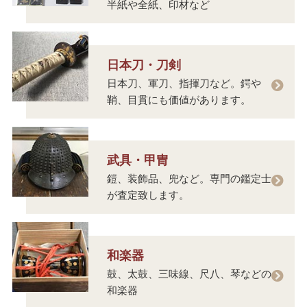
半紙や全紙、印材など
日本刀・刀剣
日本刀、軍刀、指揮刀など。鍔や
鞘、目貫にも価値があります。
武具・甲冑
鎧、装飾品、兜など。専門の鑑定士
が査定致します。
和楽器
鼓、太鼓、三味線、尺八、琴などの
和楽器