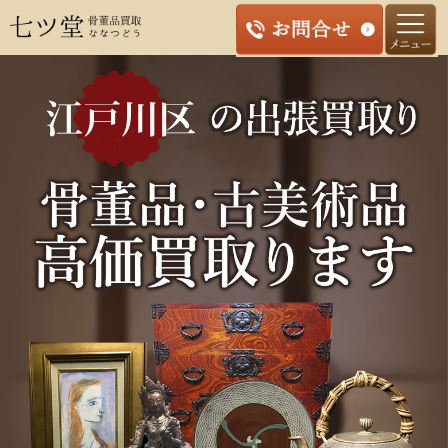
コ
ン
テ
ン
ツ
へ
ス
キ
ッ
プ